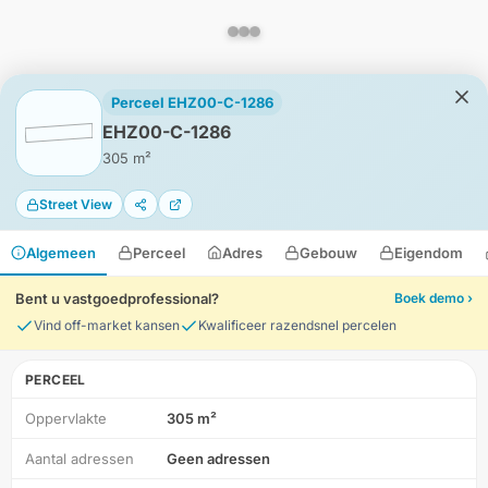
Perceel EHZ00-C-1286
EHZ00-C-1286
305 m²
Street View
Algemeen
Perceel
Adres
Gebouw
Eigendom
Bent u vastgoedprofessional?
Boek demo ›
Vind off-market kansen
Kwalificeer razendsnel percelen
PERCEEL
Oppervlakte
305 m²
HD-Luchtfoto
Aantal adressen
Geen adressen
Locatie
Meten
Lagen
Download