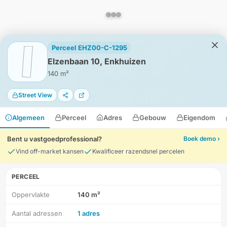
Perceel EHZ00-C-1295
Elzenbaan 10, Enkhuizen
140 m²
Street View
Algemeen
Perceel
Adres
Gebouw
Eigendom
Bent u vastgoedprofessional?
Boek demo ›
Vind off-market kansen
Kwalificeer razendsnel percelen
PERCEEL
Oppervlakte
140 m²
HD-Luchtfoto
Aantal adressen
1 adres
Locatie
Meten
Lagen
Download