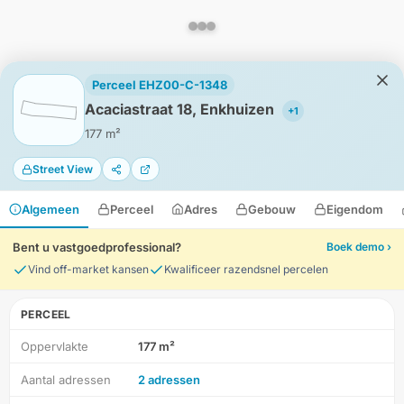
Perceel EHZ00-C-1348
Acaciastraat 18, Enkhuizen
+1
177 m²
Street View
Algemeen
Perceel
Adres
Gebouw
Eigendom
Bent u vastgoedprofessional?
Boek demo ›
Vind off-market kansen
Kwalificeer razendsnel percelen
PERCEEL
Oppervlakte
177 m²
HD-Luchtfoto
Aantal adressen
2 adressen
Locatie
Meten
Lagen
Download