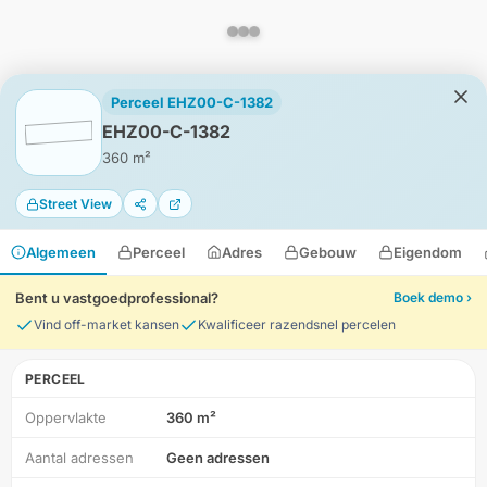
Perceel EHZ00-C-1382
EHZ00-C-1382
360 m²
Street View
Algemeen
Perceel
Adres
Gebouw
Eigendom
Bent u vastgoedprofessional?
Boek demo ›
Vind off-market kansen
Kwalificeer razendsnel percelen
PERCEEL
Oppervlakte
360 m²
HD-Luchtfoto
Aantal adressen
Geen adressen
Locatie
Meten
Lagen
Download