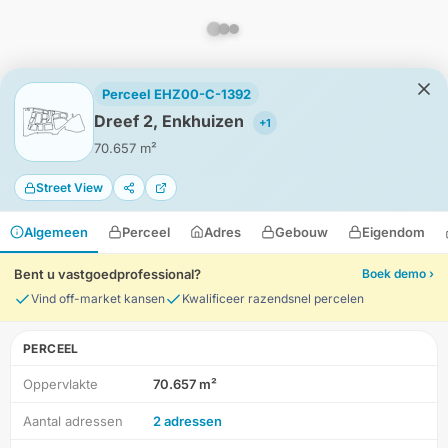
Perceel EHZ00-C-1392
Dreef 2, Enkhuizen
+1
70.657 m²
Street View
Algemeen
Perceel
Adres
Gebouw
Eigendom
Bent u vastgoedprofessional?
Boek demo ›
Vind off-market kansen
Kwalificeer razendsnel percelen
PERCEEL
Oppervlakte
70.657 m²
HD-Luchtfoto
Aantal adressen
2 adressen
Locatie
Meten
Lagen
Download