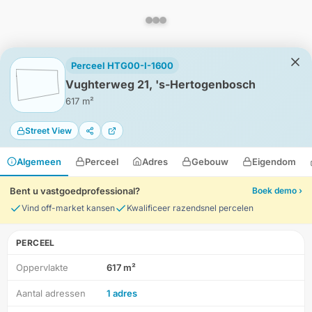
Perceel HTG00-I-1600
Vughterweg 21, 's-Hertogenbosch
617 m²
Street View
Algemeen
Perceel
Adres
Gebouw
Eigendom
Bent u vastgoedprofessional?
Boek demo ›
Vind off-market kansen
Kwalificeer razendsnel percelen
PERCEEL
Oppervlakte
617 m²
HD-Luchtfoto
Aantal adressen
1 adres
Locatie
Meten
Lagen
Download