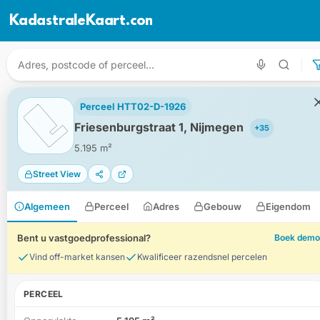
KadastraleKaart.com
Perceel HTT02-D-1926
Friesenburgstraat 1, Nijmegen
+35
5.195 m²
Street View
Algemeen
Perceel
Adres
Gebouw
Eigendom
Bent u vastgoedprofessional?
Boek demo
Vind off-market kansen
Kwalificeer razendsnel percelen
PERCEEL