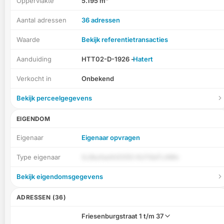
Oppervlakte
5.195 m²
Aantal adressen
36 adressen
Waarde
Bekijk referentietransacties
Aanduiding
HTT02-D-1926 -
Hatert
Verkocht in
Onbekend
Bekijk perceelgegevens
EIGENDOM
Eigenaar
Eigenaar opvragen
Type eigenaar
GJlbufaxIhOO55 HLFISaTL4Mn
Bekijk eigendomsgegevens
ADRESSEN (36)
Friesenburgstraat
1 t/m 37