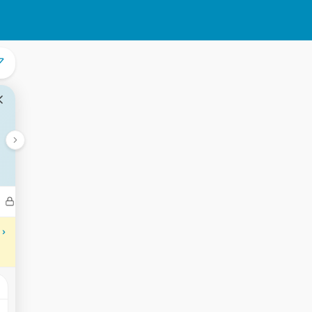
Bedrijven
Transacties
Aantekeningen
Gebeurtenisse
 ›