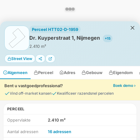
Perceel HTT02-D-1959
Dr. Kuyperstraat 1, Nijmegen
+15
2.410 m²
Street View
Algemeen
Perceel
Adres
Gebouw
Eigendom
Bent u vastgoedprofessional?
Boek demo ›
Vind off-market kansen
Kwalificeer razendsnel percelen
PERCEEL
Oppervlakte
2.410 m²
HD-Luchtfoto
Aantal adressen
16 adressen
Locatie
Meten
Lagen
Download