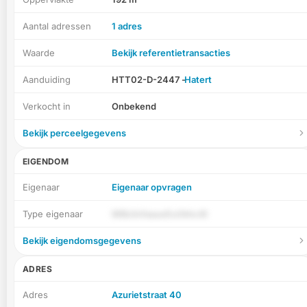
Aantal adressen
1 adres
Waarde
Bekijk referentietransacties
Aanduiding
HTT02-D-2447 -
Hatert
Verkocht in
Onbekend
Bekijk perceelgegevens
EIGENDOM
Eigenaar
Eigenaar opvragen
Type eigenaar
M8b3nfaaueEuOkhc8I
Bekijk eigendomsgegevens
ADRES
Adres
Azurietstraat 40