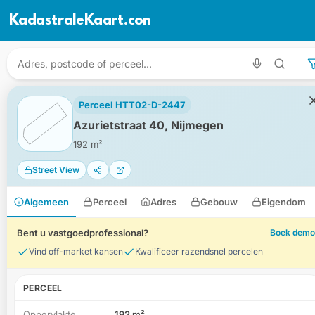
KadastraleKaart.com
Perceel HTT02-D-2447
Azurietstraat 40, Nijmegen
192 m²
Street View
Algemeen
Perceel
Adres
Gebouw
Eigendom
Bent u vastgoedprofessional?
Boek demo
Vind off-market kansen
Kwalificeer razendsnel percelen
PERCEEL
Oppervlakte
192 m²