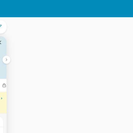
Bedrijven
Transacties
Aantekeningen
Gebeurtenisse
 ›