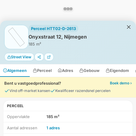
Perceel HTT02-D-2613
Onyxstraat 12, Nijmegen
185 m²
Street View
Algemeen
Perceel
Adres
Gebouw
Eigendom
Bent u vastgoedprofessional?
Boek demo ›
Vind off-market kansen
Kwalificeer razendsnel percelen
PERCEEL
Oppervlakte
185 m²
HD-Luchtfoto
Aantal adressen
1 adres
Locatie
Meten
Lagen
Download