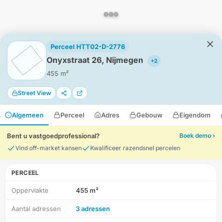
Perceel HTT02-D-2776
Onyxstraat 26, Nijmegen
+2
455 m²
Street View
Algemeen
Perceel
Adres
Gebouw
Eigendom
Bent u vastgoedprofessional?
Boek demo ›
Vind off-market kansen
Kwalificeer razendsnel percelen
PERCEEL
Oppervlakte
455 m²
HD-Luchtfoto
Aantal adressen
3 adressen
Locatie
Meten
Lagen
Download