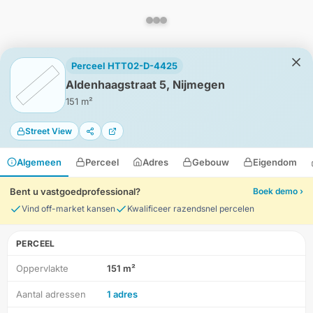
Perceel HTT02-D-4425
Aldenhaagstraat 5, Nijmegen
151 m²
Street View
Algemeen
Perceel
Adres
Gebouw
Eigendom
Bent u vastgoedprofessional?
Boek demo ›
Vind off-market kansen
Kwalificeer razendsnel percelen
PERCEEL
Oppervlakte
151 m²
HD-Luchtfoto
Aantal adressen
1 adres
Locatie
Meten
Lagen
Download