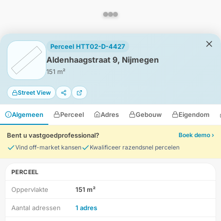
Perceel HTT02-D-4427
Aldenhaagstraat 9, Nijmegen
151 m²
Street View
Algemeen
Perceel
Adres
Gebouw
Eigendom
Bent u vastgoedprofessional?
Boek demo ›
Vind off-market kansen
Kwalificeer razendsnel percelen
PERCEEL
Oppervlakte
151 m²
HD-Luchtfoto
Aantal adressen
1 adres
Locatie
Meten
Lagen
Download