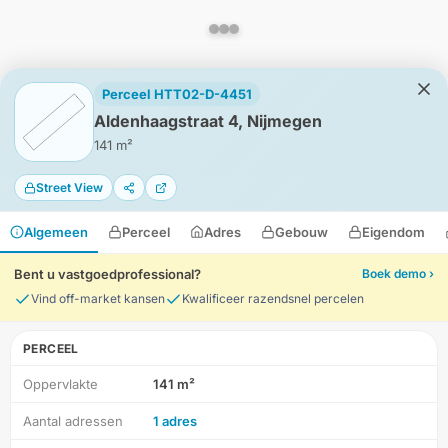
Perceel HTT02-D-4451
Aldenhaagstraat 4, Nijmegen
141 m²
Street View
Algemeen
Perceel
Adres
Gebouw
Eigendom
Bent u vastgoedprofessional?
Boek demo ›
Vind off-market kansen
Kwalificeer razendsnel percelen
PERCEEL
Oppervlakte
141 m²
HD-Luchtfoto
Aantal adressen
1 adres
Locatie
Meten
Lagen
Download