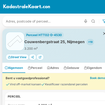
KadastraleKaart.com
Perceel HTT02-D-4530
Couwenbergstraat 25, Nijmegen
+19
3.200 m²
Street View
Algemeen
Perceel
Adres
Gebouw
Eigendom
Bent u vastgoedprofessional?
Boek demo
Vind off-market kansen
Kwalificeer razendsnel percelen
PERCEEL