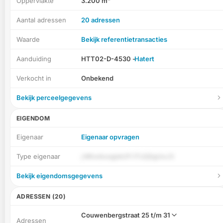
Oppervlakte
3.200 m²
Aantal adressen
20 adressen
Waarde
Bekijk referentietransacties
Aanduiding
HTT02-D-4530 -
Hatert
Verkocht in
Onbekend
Bekijk perceelgegevens
EIGENDOM
Eigenaar
Eigenaar opvragen
Type eigenaar
j Mhs4ezqjskUFi lTLEj5gUoJ3
Bekijk eigendomsgegevens
ADRESSEN (20)
Couwenbergstraat
25 t/m 31
Adressen