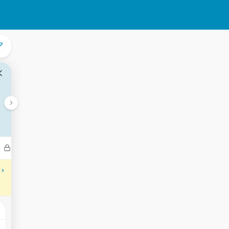
Bedrijven
Transacties
Aantekeningen
Gebeurtenisse
 ›