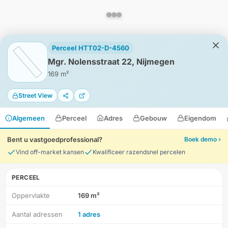
Perceel HTT02-D-4560
Mgr. Nolensstraat 22, Nijmegen
169 m²
Street View
Algemeen
Perceel
Adres
Gebouw
Eigendom
Bent u vastgoedprofessional?
Boek demo ›
Vind off-market kansen
Kwalificeer razendsnel percelen
PERCEEL
Oppervlakte
169 m²
HD-Luchtfoto
Aantal adressen
1 adres
Locatie
Meten
Lagen
Download