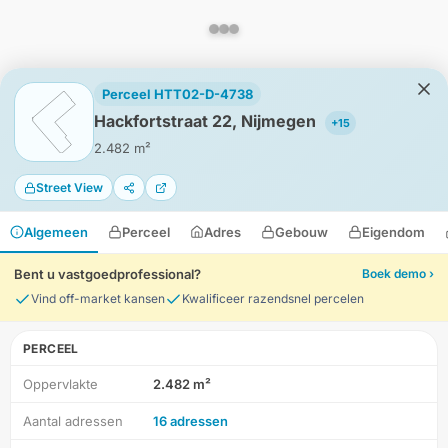
Perceel HTT02-D-4738
Hackfortstraat 22, Nijmegen
+15
2.482 m²
Street View
Algemeen
Perceel
Adres
Gebouw
Eigendom
Bent u vastgoedprofessional?
Boek demo ›
Vind off-market kansen
Kwalificeer razendsnel percelen
PERCEEL
Oppervlakte
2.482 m²
HD-Luchtfoto
Aantal adressen
16 adressen
Locatie
Meten
Lagen
Download