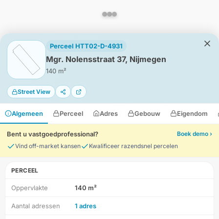
Perceel HTT02-D-4931
Mgr. Nolensstraat 37, Nijmegen
140 m²
Street View
Algemeen
Perceel
Adres
Gebouw
Eigendom
Bent u vastgoedprofessional?
Boek demo ›
Vind off-market kansen
Kwalificeer razendsnel percelen
PERCEEL
Oppervlakte
140 m²
HD-Luchtfoto
Aantal adressen
1 adres
Locatie
Meten
Lagen
Download