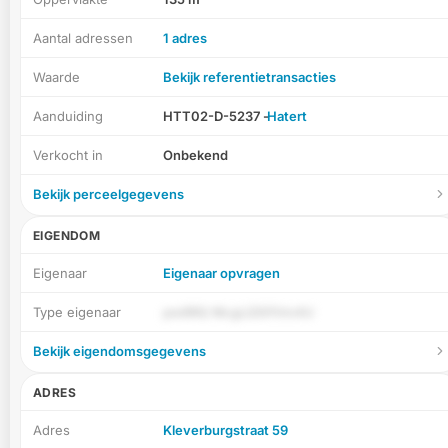
Aantal adressen
1 adres
Waarde
Bekijk referentietransacties
Aanduiding
HTT02-D-5237 -
Hatert
Verkocht in
Onbekend
Bekijk perceelgegevens
EIGENDOM
Eigenaar
Eigenaar opvragen
Type eigenaar
pw8RQ WcgLiZi0fVm4U
Bekijk eigendomsgegevens
ADRES
Adres
Kleverburgstraat 59