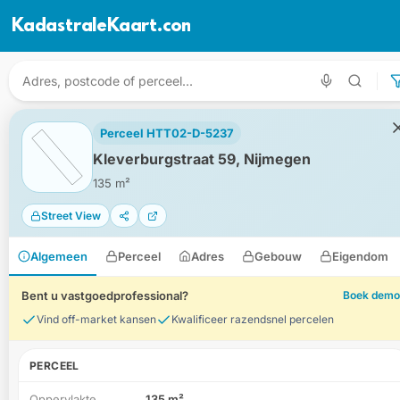
KadastraleKaart.com
Perceel HTT02-D-5237
Kleverburgstraat 59, Nijmegen
135 m²
Street View
Algemeen
Perceel
Adres
Gebouw
Eigendom
Bent u vastgoedprofessional?
Boek demo
Vind off-market kansen
Kwalificeer razendsnel percelen
PERCEEL
Oppervlakte
135 m²