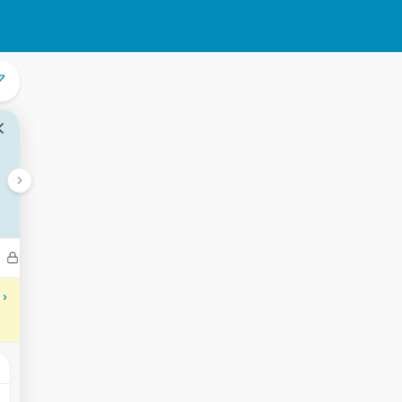
Bedrijven
Transacties
Aantekeningen
Gebeurtenisse
 ›