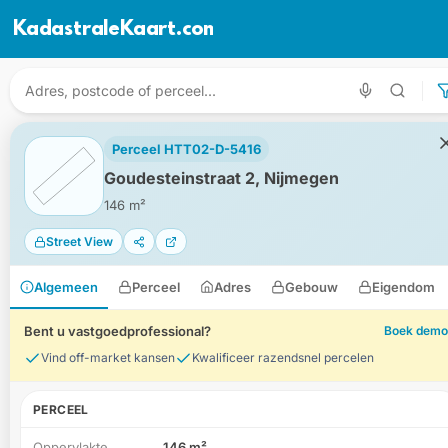
KadastraleKaart.com
Perceel HTT02-D-5416
Goudesteinstraat 2, Nijmegen
146 m²
Street View
Algemeen
Perceel
Adres
Gebouw
Eigendom
Bent u vastgoedprofessional?
Boek demo
Vind off-market kansen
Kwalificeer razendsnel percelen
PERCEEL
Oppervlakte
146 m²