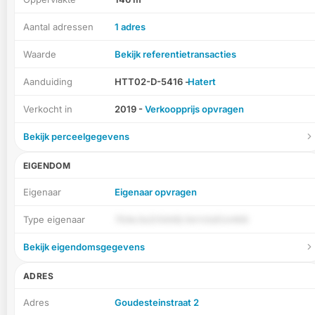
Aantal adressen
1 adres
Waarde
Bekijk referentietransacties
Aanduiding
HTT02-D-5416 -
Hatert
Verkocht in
2019 -
Verkoopprijs opvragen
Bekijk perceelgegevens
EIGENDOM
Eigenaar
Eigenaar opvragen
Type eigenaar
7GAv3oZr5AXQ 0d h3zEUnNiS
Bekijk eigendomsgegevens
ADRES
Adres
Goudesteinstraat 2