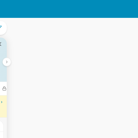
Bedrijven
Transacties
Aantekeningen
Gebeurtenisse
 ›