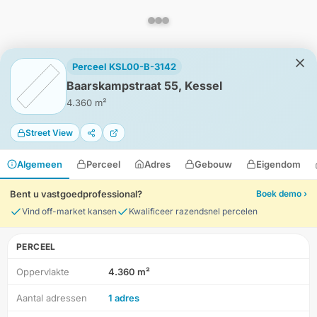
Perceel KSL00-B-3142
Baarskampstraat 55, Kessel
4.360 m²
Street View
Algemeen
Perceel
Adres
Gebouw
Eigendom
Bent u vastgoedprofessional?
Boek demo ›
Vind off-market kansen
Kwalificeer razendsnel percelen
PERCEEL
Oppervlakte
4.360 m²
HD-Luchtfoto
Aantal adressen
1 adres
Locatie
Meten
Lagen
Download