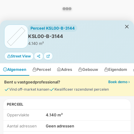
Perceel KSL00-B-3144
KSL00-B-3144
4.140 m²
Street View
Algemeen
Perceel
Adres
Gebouw
Eigendom
Bent u vastgoedprofessional?
Boek demo ›
Vind off-market kansen
Kwalificeer razendsnel percelen
PERCEEL
Oppervlakte
4.140 m²
HD-Luchtfoto
Aantal adressen
Geen adressen
Locatie
Meten
Lagen
Download