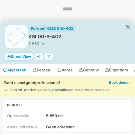
Perceel KSL00-B-402
KSL00-B-402
5.850 m²
Street View
Algemeen
Perceel
Adres
Gebouw
Eigendom
Bent u vastgoedprofessional?
Boek demo ›
Vind off-market kansen
Kwalificeer razendsnel percelen
PERCEEL
Oppervlakte
5.850 m²
HD-Luchtfoto
Aantal adressen
Geen adressen
Locatie
Meten
Lagen
Download