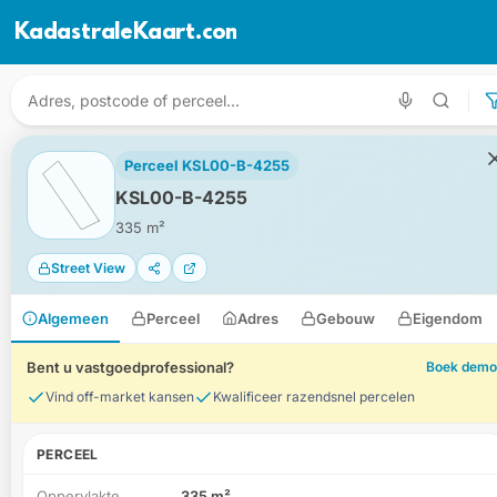
KadastraleKaart.com
Perceel KSL00-B-4255
KSL00-B-4255
335 m²
Street View
Algemeen
Perceel
Adres
Gebouw
Eigendom
Bent u vastgoedprofessional?
Boek demo
Vind off-market kansen
Kwalificeer razendsnel percelen
PERCEEL
Oppervlakte
335 m²