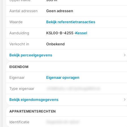
Aantal adressen
Geen adressen
Waarde
Bekijk referentietransacties
Aanduiding
KSL00-B-4255 -
Kessel
Verkocht in
Onbekend
Bekijk perceelgegevens
EIGENDOM
Eigenaar
Eigenaar opvragen
Type eigenaar
J09Mhpfy o ijF2joDeqp6BGnA
Bekijk eigendomsgegevens
APPARTEMENTSRECHTEN
Identificatie
DbgkrASL4K rjl2Ief