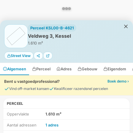
Perceel KSL00-B-4621
Veldweg 3, Kessel
1.610 m²
Street View
Algemeen
Perceel
Adres
Gebouw
Eigendom
Bent u vastgoedprofessional?
Boek demo ›
Vind off-market kansen
Kwalificeer razendsnel percelen
PERCEEL
Oppervlakte
1.610 m²
HD-Luchtfoto
Aantal adressen
1 adres
Locatie
Meten
Lagen
Download