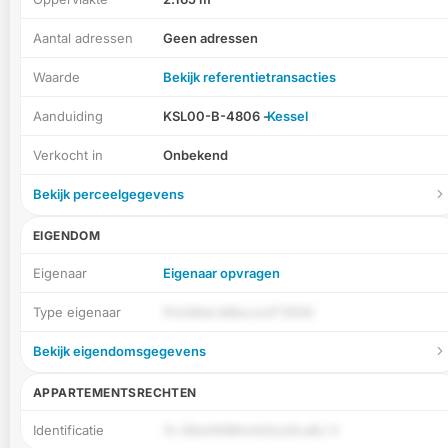
Aantal adressen
Geen adressen
Waarde
Bekijk referentietransacties
Aanduiding
KSL00-B-4806 -
Kessel
Verkocht in
Onbekend
Bekijk perceelgegevens
EIGENDOM
Eigenaar
Eigenaar opvragen
Type eigenaar
Pn1riKds kMsczrdTVEtN
Bekijk eigendomsgegevens
APPARTEMENTSRECHTEN
Identificatie
7c GBxHKMhmkXso0La8J V