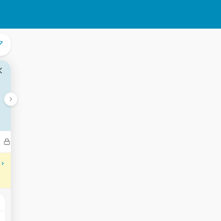
Bedrijven
Transacties
Aantekeningen
Gebeurtenisse
 ›