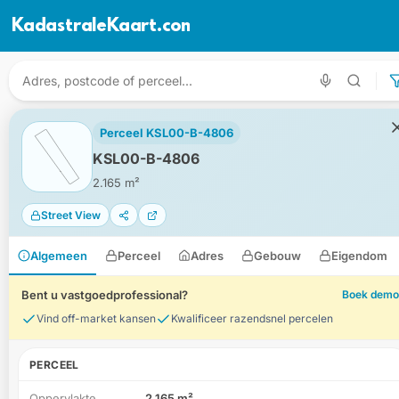
KadastraleKaart.com
Perceel KSL00-B-4806
KSL00-B-4806
2.165 m²
Street View
Algemeen
Perceel
Adres
Gebouw
Eigendom
Bent u vastgoedprofessional?
Boek demo
Vind off-market kansen
Kwalificeer razendsnel percelen
PERCEEL
Oppervlakte
2.165 m²