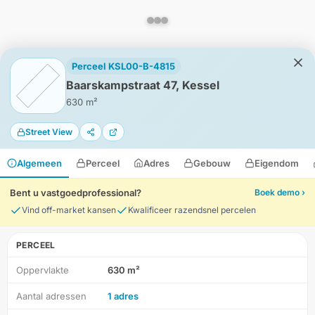
Perceel KSL00-B-4815
Baarskampstraat 47, Kessel
630 m²
Street View
Algemeen
Perceel
Adres
Gebouw
Eigendom
Bent u vastgoedprofessional?
Boek demo ›
Vind off-market kansen
Kwalificeer razendsnel percelen
PERCEEL
Oppervlakte
630 m²
HD-Luchtfoto
Aantal adressen
1 adres
Locatie
Meten
Lagen
Download