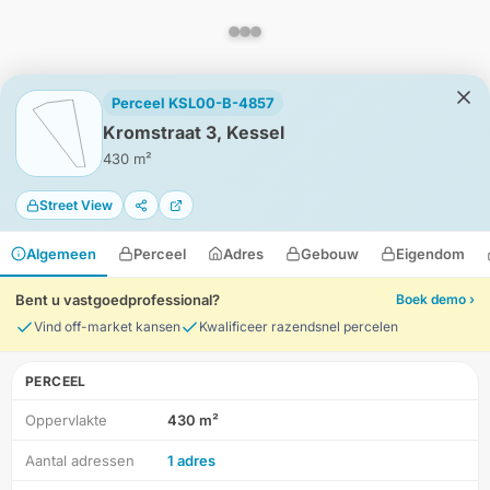
Perceel KSL00-B-4857
Kromstraat 3, Kessel
430 m²
Street View
Algemeen
Perceel
Adres
Gebouw
Eigendom
Bent u vastgoedprofessional?
Boek demo ›
Vind off-market kansen
Kwalificeer razendsnel percelen
PERCEEL
Oppervlakte
430 m²
HD-Luchtfoto
Aantal adressen
1 adres
Locatie
Meten
Lagen
Download