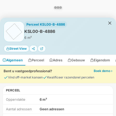
Perceel KSL00-B-4886
KSL00-B-4886
6 m²
Street View
Algemeen
Perceel
Adres
Gebouw
Eigendom
Bent u vastgoedprofessional?
Boek demo ›
Vind off-market kansen
Kwalificeer razendsnel percelen
PERCEEL
Oppervlakte
6 m²
HD-Luchtfoto
Aantal adressen
Geen adressen
Locatie
Meten
Lagen
Download