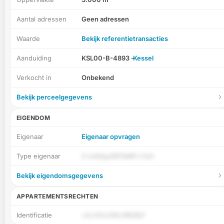
Aantal adressen
Geen adressen
Waarde
Bekijk referentietransacties
Aanduiding
KSL00-B-4893 -
Kessel
Verkocht in
Onbekend
Bekijk perceelgegevens
EIGENDOM
Eigenaar
Eigenaar opvragen
Type eigenaar
0 mASqyDR7QMFvYoG
Bekijk eigendomsgegevens
APPARTEMENTSRECHTEN
Identificatie
v2c3VLCl92JR83Ej7