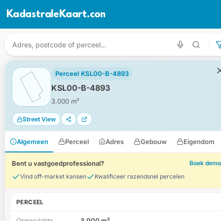
KadastraleKaart.com
Perceel KSL00-B-4893
KSL00-B-4893
3.000 m²
Street View
Algemeen
Perceel
Adres
Gebouw
Eigendom
Bent u vastgoedprofessional?
Boek demo
Vind off-market kansen
Kwalificeer razendsnel percelen
PERCEEL
Oppervlakte
3.000 m²