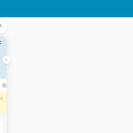
Bedrijven
Transacties
Aantekeningen
Gebeurtenisse
 ›