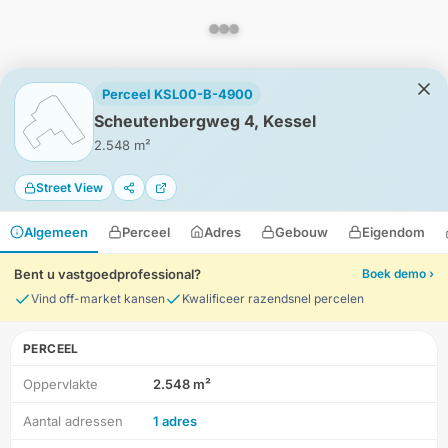
Perceel KSL00-B-4900
Scheutenbergweg 4, Kessel
2.548 m²
Street View
Algemeen
Perceel
Adres
Gebouw
Eigendom
Bent u vastgoedprofessional?
Boek demo ›
Vind off-market kansen
Kwalificeer razendsnel percelen
PERCEEL
Oppervlakte
2.548 m²
HD-Luchtfoto
Aantal adressen
1 adres
Locatie
Meten
Lagen
Download