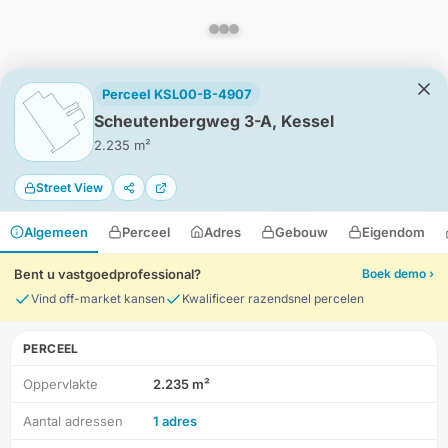
Perceel KSL00-B-4907
Scheutenbergweg 3-A, Kessel
2.235 m²
Street View
Algemeen
Perceel
Adres
Gebouw
Eigendom
Bent u vastgoedprofessional?
Boek demo ›
Vind off-market kansen
Kwalificeer razendsnel percelen
PERCEEL
Oppervlakte
2.235 m²
HD-Luchtfoto
Aantal adressen
1 adres
Locatie
Meten
Lagen
Download