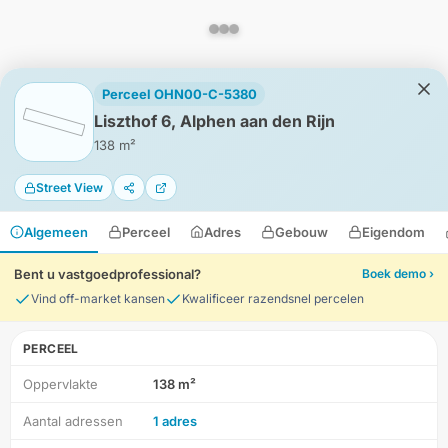
Perceel OHN00-C-5380
Liszthof 6, Alphen aan den Rijn
138 m²
Street View
Algemeen
Perceel
Adres
Gebouw
Eigendom
Bent u vastgoedprofessional?
Boek demo ›
Vind off-market kansen
Kwalificeer razendsnel percelen
PERCEEL
Oppervlakte
138 m²
HD-Luchtfoto
Aantal adressen
1 adres
Locatie
Meten
Lagen
Download