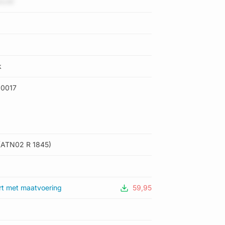
exsK
k
0017
(ATN02 R 1845)
rt met maatvoering
59,95