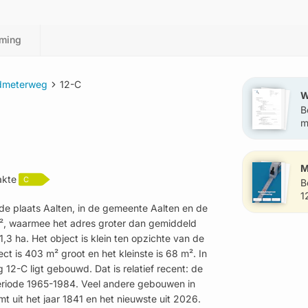
ming
dmeterweg
12-C
W
B
m
?
M
akte
C
B
1
de plaats Aalten, in de gemeente Aalten en de
², waarmee het adres groter dan gemiddeld
1,3 ha. Het object is klein ten opzichte van de
ect is 403 m² groot en het kleinste is 68 m². In
12-C ligt gebouwd. Dat is relatief recent: de
riode 1965-1984. Veel andere gebouwen in
t uit het jaar 1841 en het nieuwste uit 2026.