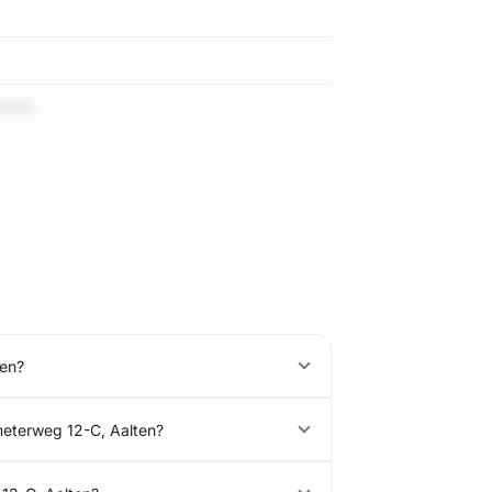
KOD5
ten?
meterweg 12-C, Aalten?