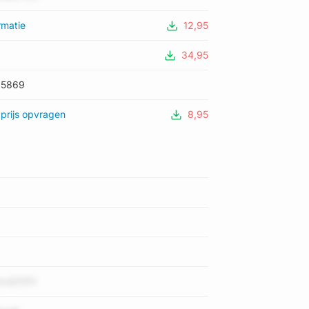
rmatie
12,95
34,95
05869
prijs opvragen
8,95
xIjOSfV