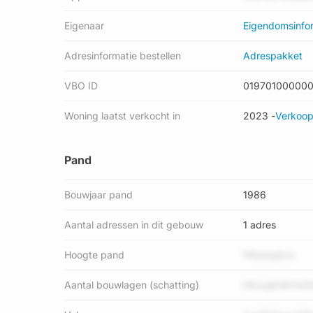
Eigenaar
Eigendomsinfo
Adresinformatie bestellen
Adrespakket
VBO ID
01970100000
Woning laatst verkocht in
2023 -
Verkoop
Pand
Bouwjaar pand
1986
Aantal adressen in dit gebouw
1 adres
Hoogte pand
frNoIsq0vz
Aantal bouwlagen (schatting)
HtzxqbGKYsOb