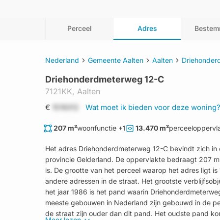
Perceel
Adres
Bestem
Nederland
Gemeente Aalten
Aalten
Driehonder
Driehonderdmeterweg 12-C
7121KK,
Aalten
€
1519312
Wat moet ik bieden voor deze woning
207 m²
woonfunctie
+1
13.470 m²
perceeloppervl
Het adres Driehonderdmeterweg 12-C bevindt zich in 
provincie Gelderland. De oppervlakte bedraagt 207 m
is. De grootte van het perceel waarop het adres ligt is 
andere adressen in de straat. Het grootste verblijfsobj
het jaar 1986 is het pand waarin Driehonderdmeterweg 
meeste gebouwen in Nederland zijn gebouwd in de pe
de straat zijn ouder dan dit pand. Het oudste pand kom
Meer lezen