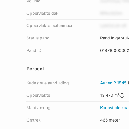
Volume
2ucP2Xyq YiP
Oppervlakte dak
RPAx3Q3m
Oppervlakte buitenmuur
LyleOzLdn oR
Status pand
Pand in gebrui
Pand ID
019710000002
Perceel
Kadastrale aanduiding
Aalten R 1845
Oppervlakte
13.470 m²
Maatvoering
Kadastrale kaa
Omtrek
465 meter