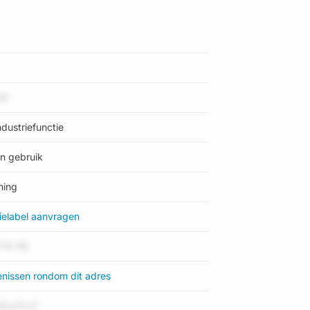
woonfunctie' en 'industriefunctie'.
r 2023. Meer informatie over deze transactie?
 en andere informatie te zien.
iM
e afkorting 'ATN02' staat voor kadastrale
dustriefunctie
in de kadastrale gemeente Aalten is 5765,23
ddeld. De grootste perceeloppervlakte in de
in gebruik
kte bedraagt 0 m². Er zijn geen andere
atie Kadaster (BRK) werden de grenzen van
ning
ielabel aanvragen
woning'. Bij de laatste meting is voor het
TW IfB
rgielabel in de straat is B; het laagste is G.
onderdmeterweg 12-C heeft als status:
enissen rondom dit adres
igt heeft als status: 'pand in gebruik'.
8uuYtx3