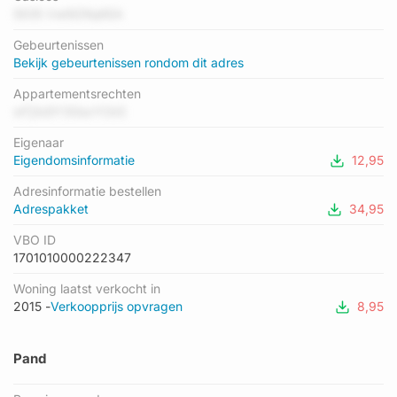
06-2003.
5lOl5 VwI9ZKqKEA
Gebeurtenissen
Energielabel en status
Bekijk gebeurtenissen rondom dit adres
Er is geen energielabel geregistreerd voor het adres. Het
hoogste energielabel in de straat is A; het laagste is F. Het
Appartementsrechten
gemiddelde energielabel is er C. Het adres Groningerweg 13-
wTj3s5Y3GsxYCkS
n265 heeft als status: 'verblijfsobject in gebruik'. Het pand
waarin dit adres ligt heeft als status: 'pand in gebruik'.
Eigenaar
Eigendomsinformatie
12,95
Adresinformatie bestellen
Adrespakket
34,95
VBO ID
1701010000222347
Woning laatst verkocht in
2015 -
Verkoopprijs opvragen
8,95
Pand