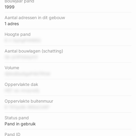
Bouwjaar pand
1999
Aantal adressen in dit gebouw
1 adres
Hoogte pand
8 V SqXgPrKWEG
Aantal bouwlagen (schatting)
Gk qViPrbbtpXX
Volume
4jhksEba5geP4bTRVet
Oppervlakte dak
HfjT wc mvqvw5j
Oppervlakte buitenmuur
9 TK1qx8k 9K6sCmKF
Status pand
Pand in gebruik
Pand ID