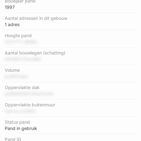
Bouwjaar pand
1997
Aantal adressen in dit gebouw
1 adres
Hoogte pand
OxTY77 LB0Mx
Aantal bouwlagen (schatting)
G3H6fC17bxU8EI
Volume
bcM1CHprl
Oppervlakte dak
q2f6W65ihY2PaIYncPa
Oppervlakte buitenmuur
za0 eu cCQWJ
Status pand
Pand in gebruik
Pand ID