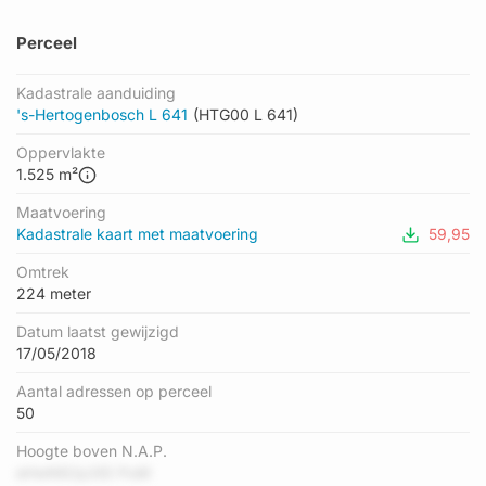
Perceel
Kadastrale aanduiding
's-Hertogenbosch L 641
(HTG00 L 641)
Oppervlakte
1.525 m²
Maatvoering
Kadastrale kaart met maatvoering
59,95
Omtrek
224 meter
Datum laatst gewijzigd
17/05/2018
Aantal adressen op perceel
50
Hoogte boven N.A.P.
eHwN62p3ID PuM