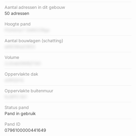
Aantal adressen in dit gebouw
50 adressen
Hoogte pand
PQXbVjvT DdNCCRga
Aantal bouwlagen (schatting)
eKltCMssCWCt
Volume
2J3rabGW8IjT3iO
Oppervlakte dak
aGRZjiVQ
Oppervlakte buitenmuur
NJ6PO Ek1
Status pand
Pand in gebruik
Pand ID
0796100000441649