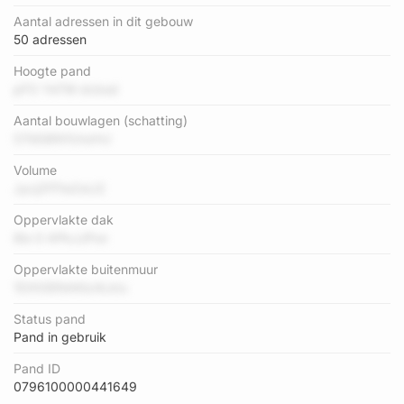
Aantal adressen in dit gebouw
50 adressen
Hoogte pand
pFO YeTM dcbsd
Aantal bouwlagen (schatting)
O7dG6N1UrsrHJ
Volume
Jycj2FFte2sIJ2
Oppervlakte dak
8io 0 APkJJPox
Oppervlakte buitenmuur
1DXt0ENAKiz4LkIu
Status pand
Pand in gebruik
Pand ID
0796100000441649