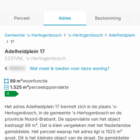
Perceel
Adres
Bestemming
Gemeente 's-Hertogenbosch
's-Hertogenbosch
Adelheidplein
17
Adelheidplein 17
5231VM,
's-Hertogenbosch
€
1519312
Wat moet ik bieden voor deze woning?
89 m²
woonfunctie
1.525 m²
perceeloppervlakte
A
Het adres Adelheidplein 17 bevindt zich in de plaats 's-
Hertogenbosch, in de gemeente 's-Hertogenbosch en de
provincie Noord-Brabant. De oppervlakte van het object
bedraagt 89 m². Dat is klein vergeleken met het Nederlandse
gemiddelde. Het perceel waarop het adres ligt is 1525 m²
groot. Dit is het kleinste object van de straat. De gemiddelde