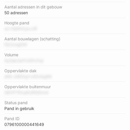
Aantal adressen in dit gebouw
50 adressen
Hoogte pand
oU HQRX0ykJJR
Aantal bouwlagen (schatting)
PjCOmgDW
Volume
AyIIabUIeTn2tPo7rqI
Oppervlakte dak
eNh clWDrgYL6SvNg6N
Oppervlakte buitenmuur
G8VPTfhnaKUlfQ0kmd
Status pand
Pand in gebruik
Pand ID
0796100000441649