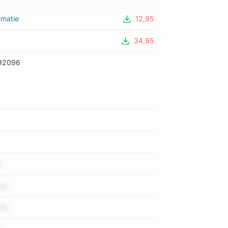
rmatie
12,95
34,95
92096
Q
zp
3i