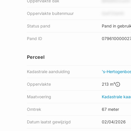
Oppervlakte dak
BKKdNOrxonVi
Oppervlakte buitenmuur
QwFZGeH0
Status pand
Pand in gebrui
Pand ID
07961000002
Perceel
Kadastrale aanduiding
's-Hertogenbo
Oppervlakte
213 m²
Maatvoering
Kadastrale kaa
Omtrek
67 meter
Datum laatst gewijzigd
02/04/2026