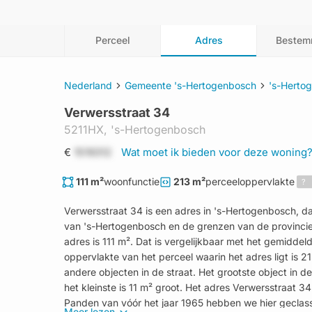
Perceel
Adres
Bestem
Nederland
Gemeente 's-Hertogenbosch
's-Herto
Verwersstraat 34
5211HX,
's-Hertogenbosch
€
1519312
Wat moet ik bieden voor deze woning
111 m²
woonfunctie
213 m²
perceeloppervlakte
?
Verwersstraat 34 is een adres in 's-Hertogenbosch, 
van 's-Hertogenbosch en de grenzen van de provinci
adres is 111 m². Dat is vergelijkbaar met het gemidde
oppervlakte van het perceel waarin het adres ligt is 2
andere objecten in de straat. Het grootste object in d
het kleinste is 11 m² groot. Het adres Verwersstraat 34 
Panden van vóór het jaar 1965 hebben we hier geclass
Meer lezen