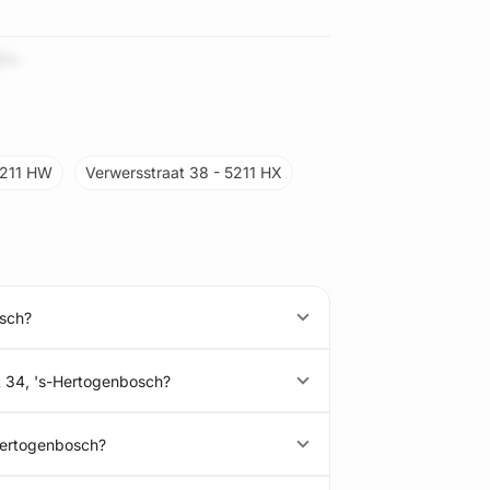
EPv
5211 HW
Verwersstraat 38 - 5211 HX
osch?
t 34, 's-Hertogenbosch?
Hertogenbosch?