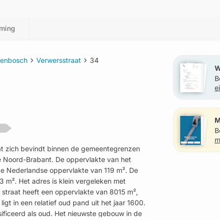
ming
genbosch
Verwersstraat
34
W
B
e
?
M
B
m
dat zich bevindt binnen de gemeentegrenzen
e Noord-Brabant. De oppervlakte van het
lde Nederlandse oppervlakte van 119 m². De
13 m². Het adres is klein vergeleken met
e straat heeft een oppervlakte van 8015 m²,
ligt in een relatief oud pand uit het jaar 1600.
ificeerd als oud. Het nieuwste gebouw in de