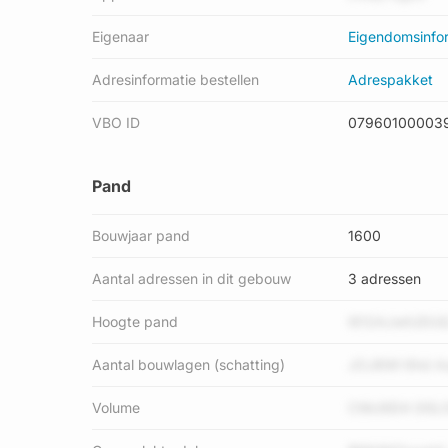
Eigenaar
Eigendomsinfo
Adresinformatie bestellen
Adrespakket
VBO ID
07960100003
Pand
Bouwjaar pand
1600
Aantal adressen in dit gebouw
3 adressen
Hoogte pand
I612AJwtUDU
Aantal bouwlagen (schatting)
JOJ8Wl 6hd A
Volume
CWc6lD4 0iSL5