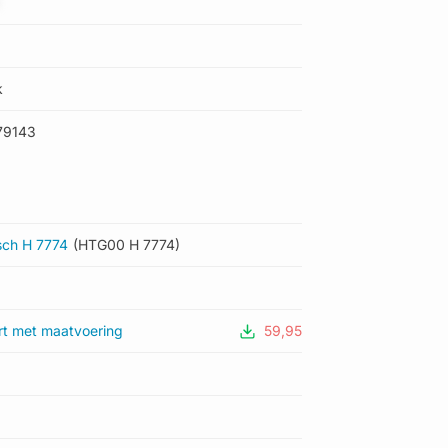
k
79143
sch H 7774
(HTG00 H 7774)
rt met maatvoering
59,95