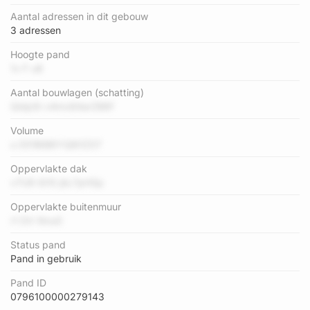
Aantal adressen in dit gebouw
3 adressen
Hoogte pand
1v F u8
Aantal bouwlagen (schatting)
Qidp5t v4mv84arZB6f
Volume
u 051BtB6YQ8i1Z07
Oppervlakte dak
v7U9 iG1S jbLTpHSp
Oppervlakte buitenmuur
r1 DV Nnu0
Status pand
Pand in gebruik
Pand ID
0796100000279143