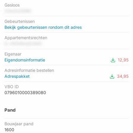
Er is geen energielabel geregistreerd voor het adres. Het
Gasloos
hoogste energielabel in de straat is A++; het laagste is G. Het
O4mOaZEfMl
gemiddelde energielabel is er C. Het adres Verwersstraat 36
Gebeurtenissen
heeft als status: 'verblijfsobject in gebruik'. Het pand waarin dit
Bekijk gebeurtenissen rondom dit adres
adres ligt heeft als status: 'pand in gebruik'.
Appartementsrechten
Q J1KG4EdqfxhW0
Eigenaar
Eigendomsinformatie
12,95
Adresinformatie bestellen
Adrespakket
34,95
VBO ID
0796010000389080
Pand
Bouwjaar pand
1600