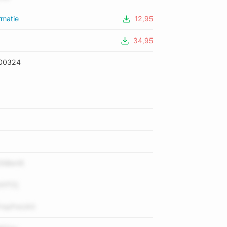
rmatie
12,95
34,95
00324
5lBeHE
Xf1Zj
FmpPwUAS