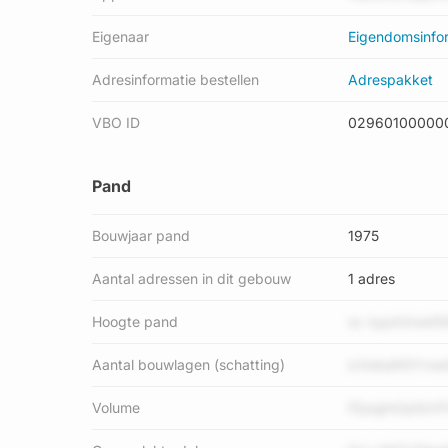
Eigenaar
Eigendomsinfo
Adresinformatie bestellen
Adrespakket
VBO ID
02960100000
Pand
Bouwjaar pand
1975
Aantal adressen in dit gebouw
1 adres
Hoogte pand
sc nypAXswGG
Aantal bouwlagen (schatting)
icXekaNSYvwd
Volume
fZpqjmOp5cV