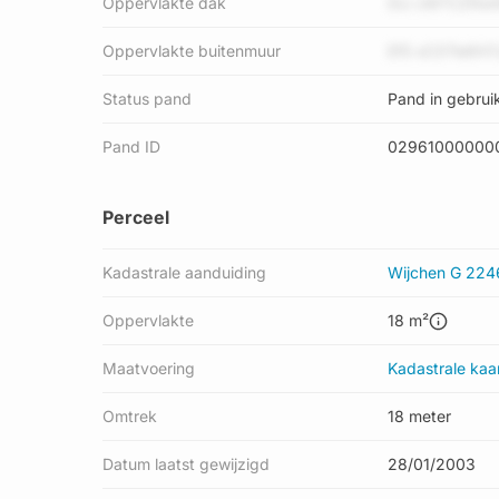
Oppervlakte dak
DiJ cM7CZNw
Oppervlakte buitenmuur
EfS sC07le6H
Status pand
Pand in gebrui
Pand ID
02961000000
Perceel
Kadastrale aanduiding
Wijchen G 224
Oppervlakte
18 m²
Maatvoering
Kadastrale kaa
Omtrek
18 meter
Datum laatst gewijzigd
28/01/2003