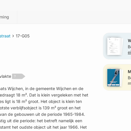
ming
traat
17-G05
W
B
e
?
M
vlakte
?
B
m
aats Wijchen, in de gemeente Wijchen en de
edraagt 18 m². Dat is klein vergeleken met het
igt is 18 m² groot. Het object is klein ten
tste verblijfsobject is 139 m² groot en het
el van de gebouwen uit de periode 1965-1984.
g uit die periode: het betreft namelijk een
 stamt het oudste object uit het jaar 1966. Het