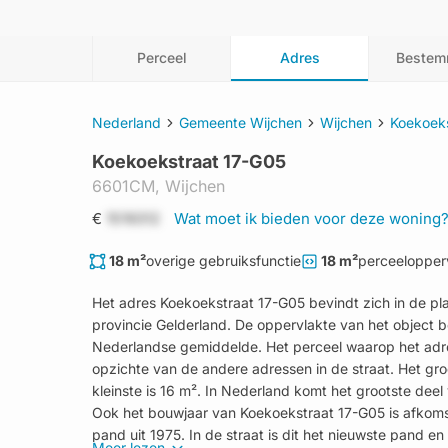
Perceel
Adres
Bestem
Nederland
Gemeente Wijchen
Wijchen
Koekoeks
Koekoekstraat 17-G05
6601CM,
Wijchen
€
1519312
Wat moet ik bieden voor deze woning
18 m²
overige gebruiksfunctie
18 m²
perceelopper
Het adres Koekoekstraat 17-G05 bevindt zich in de pl
provincie Gelderland. De oppervlakte van het object b
Nederlandse gemiddelde. Het perceel waarop het adres l
opzichte van de andere adressen in de straat. Het groo
kleinste is 16 m². In Nederland komt het grootste de
Ook het bouwjaar van Koekoekstraat 17-G05 is afkomsti
pand uit 1975. In de straat is dit het nieuwste pand en
Meer lezen