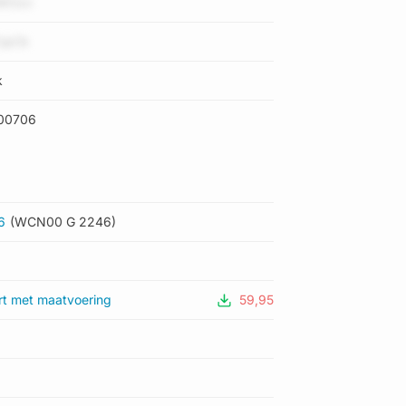
WOzv
7JpCk
k
00706
6
(WCN00 G 2246)
rt met maatvoering
59,95