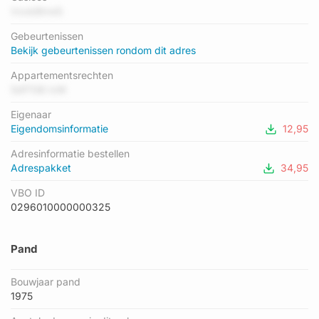
gemiddelde energielabel is er C. Het adres Koekoekstraat 17-
Vxxk8trwS
G06 heeft als status: 'verblijfsobject in gebruik'. Het pand
Gebeurtenissen
waarin dit adres ligt heeft als status: 'pand in gebruik'.
Bekijk gebeurtenissen rondom dit adres
Appartementsrechten
5df7G8 IcM
Eigenaar
Eigendomsinformatie
12,95
Adresinformatie bestellen
Adrespakket
34,95
VBO ID
0296010000000325
Pand
Bouwjaar pand
1975