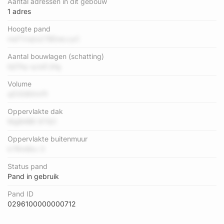
Aantal adressen in dit gebouw
1 adres
Hoogte pand
meTVwjrs27BDwLcyC
Aantal bouwlagen (schatting)
bjCfsy qJuD jHg
Volume
qD3G8XmTt
Oppervlakte dak
MgB4BE 87QC
Oppervlakte buitenmuur
k7Rm6kc 0
Status pand
Pand in gebruik
Pand ID
0296100000000712