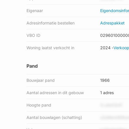
Eigenaar
Eigendomsinfo
Adresinformatie bestellen
Adrespakket
VBO ID
02960100000
Woning laatst verkocht in
2024 -
Verkoop
Pand
Bouwjaar pand
1966
Aantal adressen in dit gebouw
1 adres
Hoogte pand
G u4mCb41
Aantal bouwlagen (schatting)
s3sWencWiNun