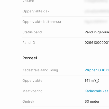
Volume
h EQgNs0Rmy
Oppervlakte dak
ySxsjZptdM6G
Oppervlakte buitenmuur
HgJLX5F9YrY
Status pand
Pand in gebrui
Pand ID
02961000000
Perceel
Kadastrale aanduiding
Wijchen G 1671
Oppervlakte
141 m²
Maatvoering
Kadastrale kaa
Omtrek
60 meter