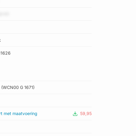
jV43
k
11626
(WCN00 G 1671)
rt met maatvoering
59,95