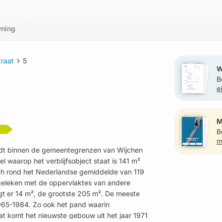
ming
traat
5
W
B
e
?
M
B
m
vindt binnen de gemeentegrenzen van Wijchen
 waarop het verblijfsobject staat is 141 m²
ich rond het Nederlandse gemiddelde van 119
rgeleken met de oppervlaktes van andere
gt er 14 m², de grootste 205 m². De meeste
965-1984. Zo ook het pand waarin
raat komt het nieuwste gebouw uit het jaar 1971