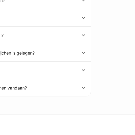
en?
n?
ijchen is gelegen?
jchen vandaan?