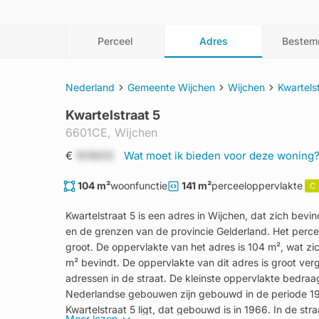
Perceel
Adres
Bestem
Nederland
Gemeente Wijchen
Wijchen
Kwartels
Kwartelstraat 5
6601CE,
Wijchen
€
1519312
Wat moet ik bieden voor deze woning
104 m²
woonfunctie
141 m²
perceeloppervlakte
C
Kwartelstraat 5 is een adres in Wijchen, dat zich be
en de grenzen van de provincie Gelderland. Het perceel
groot. De oppervlakte van het adres is 104 m², wat z
m² bevindt. De oppervlakte van dit adres is groot ve
adressen in de straat. De kleinste oppervlakte bedraa
Nederlandse gebouwen zijn gebouwd in de periode 1
Kwartelstraat 5 ligt, dat gebouwd is in 1966. In de st
Meer lezen