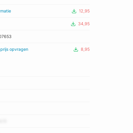
rmatie
12,95
34,95
07653
prijs opvragen
8,95
t R