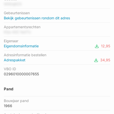
heeft als status: 'verblijfsobject in gebruik'. Het pand waarin dit
W90ojKZX
adres ligt heeft als status: 'pand in gebruik'.
Gebeurtenissen
Bekijk gebeurtenissen rondom dit adres
Appartementsrechten
KQa 4GC fedTU
Eigenaar
Eigendomsinformatie
12,95
Adresinformatie bestellen
Adrespakket
34,95
VBO ID
0296010000007655
Pand
Bouwjaar pand
1966