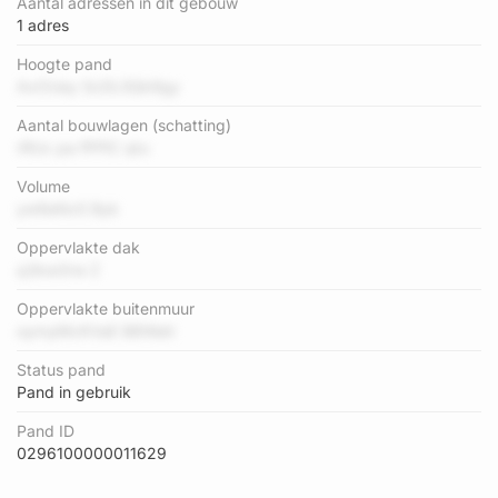
Aantal adressen in dit gebouw
1 adres
Hoogte pand
AxOUey ScDL5Qk9gy
Aantal bouwlagen (schatting)
rRUv pa fPPlC qtu
Volume
yw9aNx5 Byk
Oppervlakte dak
q3kw3rw Z
Oppervlakte buitenmuur
oymyMcKVaE B8Wati
Status pand
Pand in gebruik
Pand ID
0296100000011629