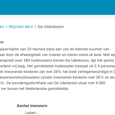
en
Wijchen kern
De Uilenboom
ns
oppervlakte van 20 hectare bijna een van de kleinste buurten van
at door de afwezigheid van rivieren en meren enkel uit land. Met e
erspreid over 385 huishoudens binnen De Uilenboom, ligt het aantal 
erland vrij laag. Het gemiddelde huishouden bestaat uit 2.4 persone
t inwonende kinderen zijn met 39% het best vertegenwoordigd in 
eerpersoonshuishoudens zonder inwonende kinderen met 36% en de
%. De bevolkingsdichtheid van De Uilenboom staat met 4.580
r ver boven het Nederlandse gemiddelde.
Aantal inwoners
Laden...