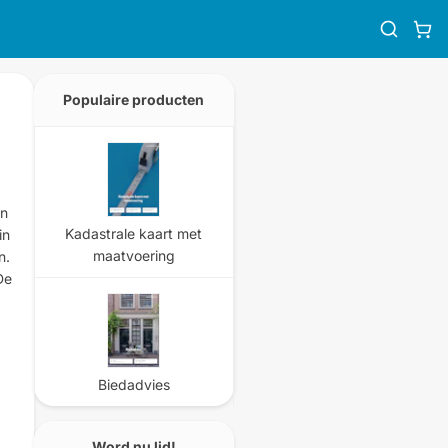
Populaire producten
en
Kadastrale kaart met
in
maatvoering
n.
De
Biedadvies
Word nu lid!