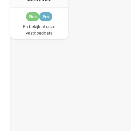
Plus
Pro
En bekijk al onze
vastgoeddata