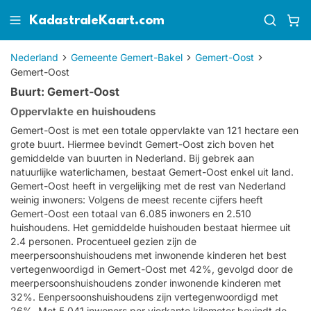
KadastraleKaart.com
Nederland
Gemeente Gemert-Bakel
Gemert-Oost
Gemert-Oost
Buurt: Gemert-Oost
Oppervlakte en huishoudens
Gemert-Oost is met een totale oppervlakte van 121 hectare een
grote buurt. Hiermee bevindt Gemert-Oost zich boven het
gemiddelde van buurten in Nederland. Bij gebrek aan
natuurlijke waterlichamen, bestaat Gemert-Oost enkel uit land.
Gemert-Oost heeft in vergelijking met de rest van Nederland
weinig inwoners: Volgens de meest recente cijfers heeft
Gemert-Oost een totaal van 6.085 inwoners en 2.510
huishoudens. Het gemiddelde huishouden bestaat hiermee uit
2.4 personen. Procentueel gezien zijn de
meerpersoonshuishoudens met inwonende kinderen het best
vertegenwoordigd in Gemert-Oost met 42%, gevolgd door de
meerpersoonshuishoudens zonder inwonende kinderen met
32%. Eenpersoonshuishoudens zijn vertegenwoordigd met
26%. Met 5.041 inwoners per vierkante kilometer bevindt de