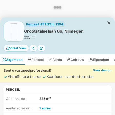
Perceel HTT02-L-1104
Grootstalselaan 66, Nijmegen
335 m²
Street View
Algemeen
Perceel
Adres
Gebouw
Eigendom
Bent u vastgoedprofessional?
Boek demo ›
Vind off-market kansen
Kwalificeer razendsnel percelen
PERCEEL
Oppervlakte
335 m²
HD-Luchtfoto
Aantal adressen
1 adres
Locatie
Meten
Lagen
Download