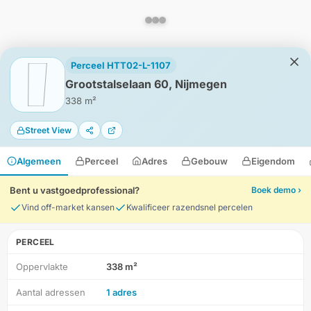
Perceel HTT02-L-1107
Grootstalselaan 60, Nijmegen
338 m²
Street View
Algemeen
Perceel
Adres
Gebouw
Eigendom
Bent u vastgoedprofessional?
Boek demo ›
Vind off-market kansen
Kwalificeer razendsnel percelen
PERCEEL
Oppervlakte
338 m²
HD-Luchtfoto
Aantal adressen
1 adres
Locatie
Meten
Lagen
Download