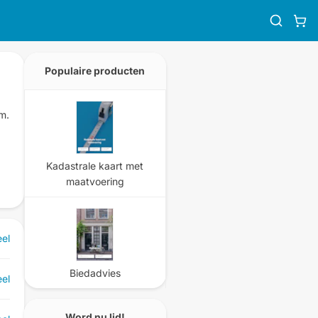
Populaire producten
em
.
Kadastrale kaart met
maatvoering
el
Biedadvies
el
Word nu lid!