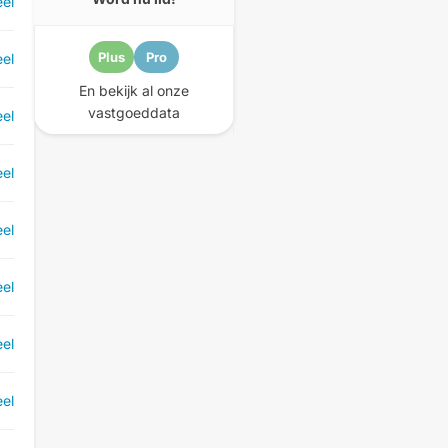
el
Plus
Pro
el
En bekijk al onze
vastgoeddata
el
el
el
el
el
el